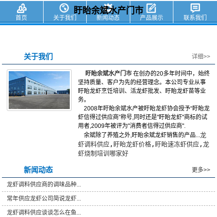
盱眙余斌水产门市
首页
关于我们
新闻动态
产品展示
联系我们
关于我们
详细>>
盱眙余斌水产门市
在创办的20多年时间中，始终
坚持质量、客户为先的经营理念。本公司专业从事
盱眙龙虾烹饪培训、活龙虾批发、盱眙龙虾苗等业
务。
2008年盱眙余斌水产被盱眙龙虾协会授予“盱眙龙
虾信得过供应商”称号,同时还是"盱眙龙虾"商标的试
用者,2009年被评为"消费者信得过供应商".
龙
余斌除了养殖之外,盱眙余斌龙虾销售的产品...
虾调料供应
,
盱眙龙虾价格
,
盱眙速冻虾供应
,
龙
虾烧制培训哪家好
新闻动态
更多>>
龙虾调料供应商的调味品种...
常年供应龙虾公司简说龙虾...
龙虾调料供应谈谈怎么在鱼...